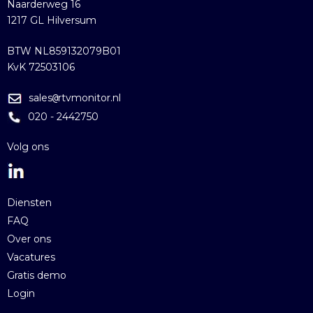
Naarderweg 16
1217 GL Hilversum
BTW NL859132079B01
KvK 72503106
sales
rtvmonitor.nl
@
020 - 2442750
Volg ons
Diensten
FAQ
Over ons
Vacatures
Gratis demo
Login