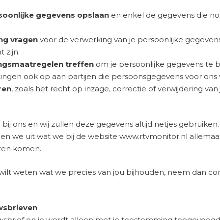
soonlijke gegevens opslaan
en enkel de gegevens die nod
ng vragen
voor de verwerking van je persoonlijke gegeven
 zijn.
ngsmaatregelen treffen
om je persoonlijke gegevens te 
tingen ook op aan partijen die persoonsgegevens voor ons
ren
, zoals het recht op inzage, correctie of verwijdering van
g bij ons en wij zullen deze gegevens altijd netjes gebruiken
gen we uit wat we bij de website www.rtvmonitor.nl allema
eten komen.
f wilt weten wat we precies van jou bijhouden, neem dan c
wsbrieven
sbrief en je wordt alleen met je toestemming toegevoegd a