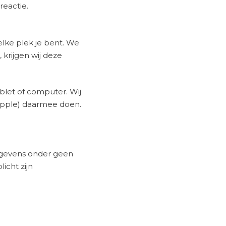
reactie.
lke plek je bent. We
krijgen wij deze
ablet of computer. Wij
Apple) daarmee doen.
egevens onder geen
icht zijn