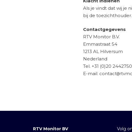
Klacht indienen
Als je vindt dat wij j
bij de toezichthouder.
Contactgegevens
RTV Monitor B.V.
Emmastraat 54
1213 AL Hilversum
Nederland
Tel. +31 (0)20 2442750
E-mail:
contact
rtvmo
@
RTV Monitor BV
Volg o