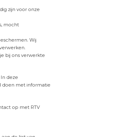
ig zijn voor onze
s, mocht
beschermen. Wij
 verwerken.
 je bij ons verwerkte
. In deze
al doen met informatie
ontact op met RTV
an de lijst van