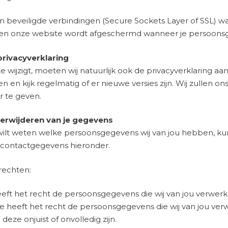
n beveiligde verbindingen (Secure Sockets Layer of SSL) w
u en onze website wordt afgeschermd wanneer je persoons
privacyverklaring
wijzigt, moeten wij natuurlijk ook de privacyverklaring aanp
 en kijk regelmatig of er nieuwe versies zijn. Wij zullen on
r te geven.
verwijderen van je gegevens
 wilt weten welke persoonsgegevens wij van jou hebben, kun
 contactgegevens hieronder.
rechten:
eeft het recht de persoonsgegevens die wij van jou verwerken
: je heeft het recht de persoonsgegevens die wij van jou ver
 deze onjuist of onvolledig zijn.