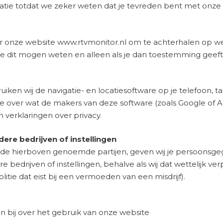
tie totdat we zeker weten dat je tevreden bent met onze 
or onze website www.rtvmonitor.nl om te achterhalen op we
e dit mogen weten en alleen als je dan toestemming geeft, 
iken wij de navigatie- en locatiesoftware op je telefoon, t
 over wat de makers van deze software (zoals Google of 
n verklaringen over privacy.
ere bedrijven of instellingen
 de hierboven genoemde partijen, geven wij je persoonsg
bedrijven of instellingen, behalve als wij dat wettelijk verpl
olitie dat eist bij een vermoeden van een misdrijf).
en bij over het gebruik van onze website