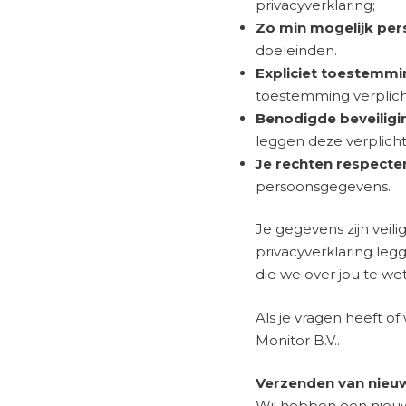
privacyverklaring;
Zo min mogelijk per
doeleinden.
Expliciet toestemmi
toestemming verplicht
Benodigde beveiligi
leggen deze verplich
Je rechten respecte
persoonsgegevens.
Je gegevens zijn veili
privacyverklaring leg
die we over jou te w
Als je vragen heeft o
Monitor B.V..
Verzenden van nieu
Wij hebben een nieuw