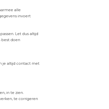
aarmee alle
gegevens invoert
assen. Let dus altijd
s best doen
 je altijd contact met
, in te zien.
werken, te corrigeren