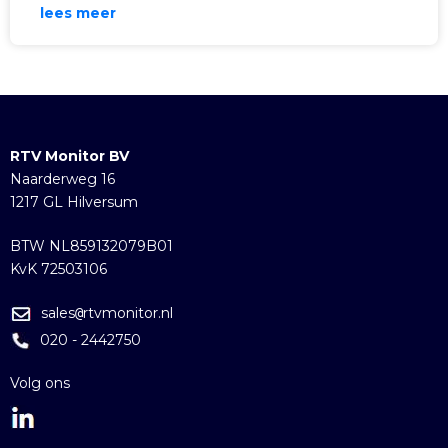
lees meer
RTV Monitor BV
Naarderweg 16
1217 GL Hilversum
BTW NL859132079B01
KvK 72503106
sales
rtvmonitor.nl
@
020 - 2442750
Volg ons