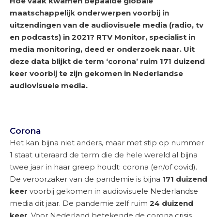
Hoe vaak kwamen bepaalde globale
maatschappelijk onderwerpen voorbij in
uitzendingen van de audiovisuele media (radio, tv
en podcasts) in 2021? RTV Monitor, specialist in
media monitoring, deed er onderzoek naar. Uit
deze data blijkt de term ‘corona’ ruim 171 duizend
keer voorbij te zijn gekomen in Nederlandse
audiovisuele media.
Corona
Het kan bijna niet anders, maar met stip op nummer
1 staat uiteraard de term die de hele wereld al bijna
twee jaar in haar greep houdt: corona (en/of covid).
De veroorzaker van de pandemie is bijna
171 duizend
keer
voorbij gekomen in audiovisuele Nederlandse
media dit jaar. De pandemie zelf ruim
24 duizend
keer
. Voor Nederland betekende de corona crisis