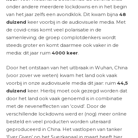
onder andere meerdere lockdowns en in het begin
van het jaar zelfs een avondklok. Dit kwam bijna
48
duizend
keer voorbij in de audiovisuele media. Met
de covid-crisis komt veel polarisatie in de
samenleving; de groep complotdenkers wordt
steeds groter en komt daarmee ook vaker in de
media: dit jaar ruim
4000 keer
.
Door het ontstaan van het uitbraak in Wuhan, China
(voor zover we weten) kwam het land ook vaak
voorbij in onze audiovisuele media dit jaar: ruim
44,5
duizend
keer. Hierbij moet ook gezegd worden dat
door het land ook vaak genoemd is in combinatie
met de neveneffecten van ‘covid’. Door de
verschillende lockdowns werd er (nog) meer online
besteld en veel producten worden uiteraard
geproduceerd in China. Het vastlopen van tanker
‘Ever Given’ op het Suezkanaal in maart heeft hier