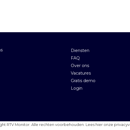
ns
Diensten
FAQ
Over ons
Vacatures
Gratis demo
Login
ght RTV Monitor. Alle rechten voorbehouden.
Lees hier onze privacyv