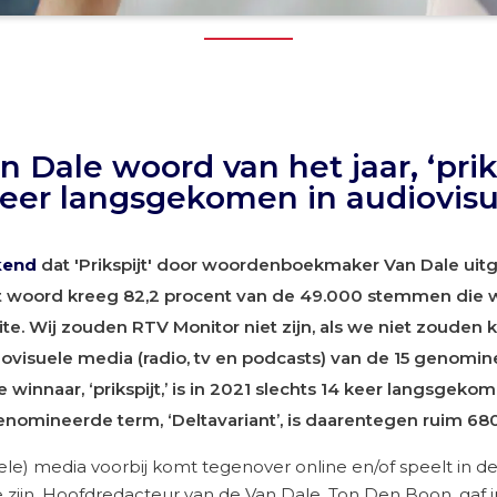
 Dale woord van het jaar, ‘priks
 keer langsgekomen in audiovis
kend
dat
'Prikspijt' door woordenboekmaker Van Dale uit
et woord kreeg 82,2 procent van de 49.000 stemmen die 
e. Wij zouden RTV Monitor niet zijn, als we niet zouden k
ovisuele media (radio, tv en podcasts) van de 15 genom
e winnaar, ‘prikspijt,’ is in 2021 slechts 14 keer langsgeko
nomineerde term, ‘Deltavariant’, is daarentegen ruim 6
nele) media voorbij komt tegenover online en/of speelt in d
e zijn. Hoofdredacteur van de Van Dale, Ton Den Boon, gaf 