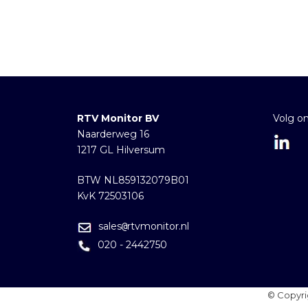
RTV Monitor BV
Volg o
Naarderweg 16
1217 GL Hilversum
BTW NL859132079B01
KvK 72503106
sales
rtvmonitor.nl
@
020 - 2442750
© Copyri