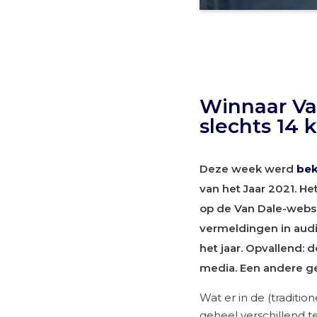
Winnaar Van
slechts 14
Deze week werd
be
van het Jaar 2021. H
op de Van Dale-websit
vermeldingen in audi
het jaar. Opvallend: d
media. Een andere ge
Wat er in de (traditio
geheel verschillend t