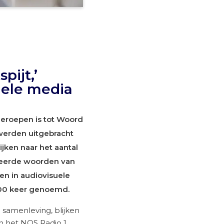
pijt,’
uele media
geroepen is tot Woord
werden uitgebracht
ijken naar het aantal
ineerde woorden van
men in audiovisuele
800 keer genoemd.
e samenleving, blijken
in het NOS Radio 1