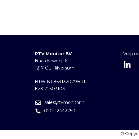
RTV Monitor BV
Volg o
Naarderweg 16
1217 GL Hilversum
BTW NL859132079B01
KvK 72503106
sales
rtvmonitor.nl
@
020 - 2442750
© Copyri