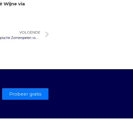
é Wijne via
VOLGENDE
Vermeldingen in audiovisuele media: Olympische Zomerspelen vs Winterspelen
Probeer gratis