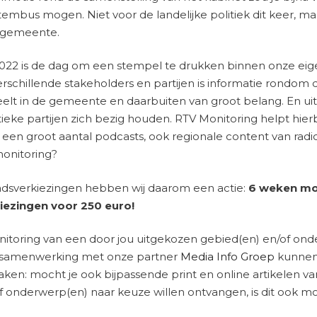
embus mogen. Niet voor de landelijke politiek dit keer, ma
n gemeente.
22 is de dag om een stempel te drukken binnen onze eig
rschillende stakeholders en partijen is informatie rondom
peelt in de gemeente en daarbuiten van groot belang. En u
ke partijen zich bezig houden. RTV Monitoring helpt hierbij.
n een groot aantal podcasts, ook regionale content van radio
onitoring?
dsverkiezingen hebben wij daarom een actie:
6 weken mo
ezingen voor 250 euro!
itoring van een door jou uitgekozen gebied(en) en/of ond
 samenwerking met onze partner
Media Info Groep
kunnen
maken: mocht je ook bijpassende print en online artikelen v
onderwerp(en) naar keuze willen ontvangen, is dit ook mo