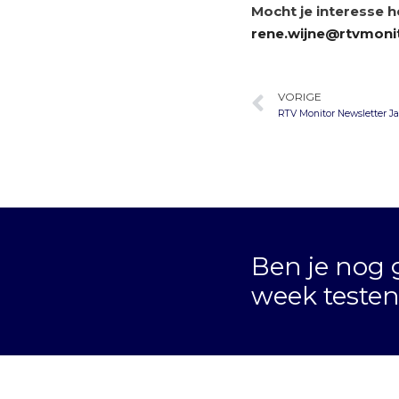
Mocht je interesse h
rene.wijne@rtvmonit
VORIGE
RTV Monitor Newsletter J
Ben je nog 
week teste