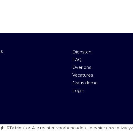
ns
Diensten
FAQ
Over ons
Vacatures
Gratis demo
Login
ght RTV Monitor. Alle rechten voorbehouden.
Lees hier onze privacyv