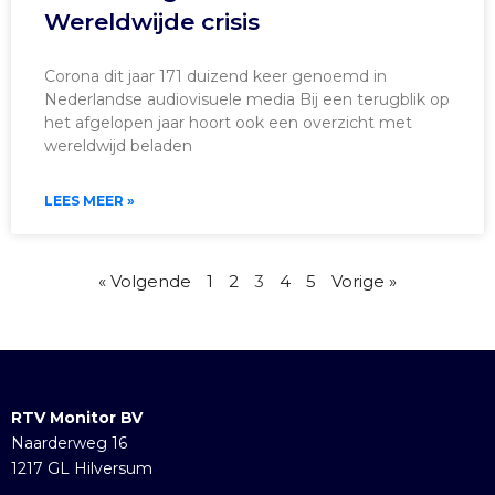
Wereldwijde crisis
Corona dit jaar 171 duizend keer genoemd in
Nederlandse audiovisuele media Bij een terugblik op
het afgelopen jaar hoort ook een overzicht met
wereldwijd beladen
LEES MEER »
« Volgende
1
2
3
4
5
Vorige »
RTV Monitor BV
Naarderweg 16
1217 GL Hilversum